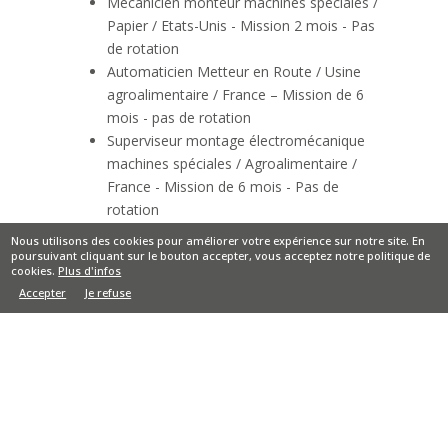
Mécanicien monteur machines spéciales /
Papier / Etats-Unis - Mission 2 mois - Pas
de rotation
Automaticien Metteur en Route / Usine
agroalimentaire / France – Mission de 6
mois - pas de rotation
Superviseur montage électromécanique
machines spéciales / Agroalimentaire /
France - Mission de 6 mois - Pas de
rotation
Superviseur électricité / Convoyage
Nous utilisons des cookies pour améliorer votre expérience sur notre site. En
logistique / Croatie - Mission de 6 mois -
poursuivant cliquant sur le bouton accepter, vous acceptez notre politique de
cookies.
Plus d'infos
Rotations 5 sem. x 1 sem.
Accepter
Je refuse
Superviseur tuyauterie / Equipements
pharmaceutiques / Chine - Mission 2 mois
- Pas de rotation
Automaticien - Metteur en route / Fours
industriels / Chine - Mission 3 mois -
Rotations 5 sem. x 2 sem.
Inspecteur qualité soudage / Industrie