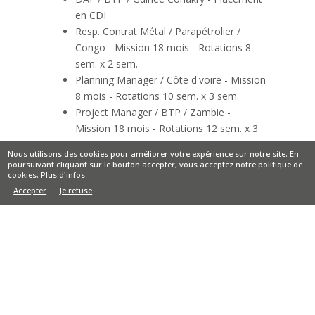
en CDI
Resp. Contrat Métal / Parapétrolier /
Congo - Mission 18 mois - Rotations 8
sem. x 2 sem.
Planning Manager / Côte d'voire - Mission
8 mois - Rotations 10 sem. x 3 sem.
Project Manager / BTP / Zambie -
Mission 18 mois - Rotations 12 sem. x 3
em.
Nous utilisons des cookies pour améliorer votre expérience sur notre site. En
Cost Controller / Minier / Burkina Faso -
poursuivant cliquant sur le bouton accepter, vous acceptez notre politique de
cookies.
Plus d'infos
Mission 10 mois - Rotations 8 sem. x 2
Accepter
Je refuse
sem.
Retrouvez toutes nos offres d'emploi disponibles
par secteurs d'activité