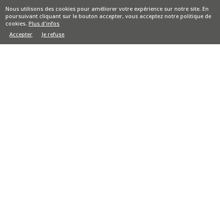
Nous utilisons des cookies pour améliorer votre expérience sur notre site. En
poursuivant cliquant sur le bouton accepter, vous acceptez notre politique de
H/F MONTEUR SOUDEUR
cookies.
Plus d'infos
Accepter
Je refuse
Secteur
Industrie
Publié le
17/07/2026
Type de contrat
Intérim
Descriptif du poste :
Pour l’un de nos clients spécialisé dans le
domaine de l’installation d’éléments…
Pays
France
VOIR TOUTES LES OFFRES